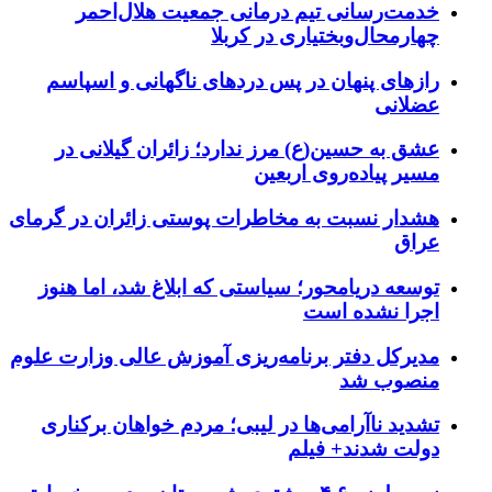
خدمت‌رسانی تیم درمانی جمعیت هلال‌احمر
چهارمحال‌وبختیاری در کربلا
رازهای پنهان در پس دردهای ناگهانی و اسپاسم
عضلانی
عشق به حسین(ع) مرز ندارد؛ زائران گیلانی در
مسیر پیاده‌روی اربعین
هشدار نسبت به مخاطرات پوستی زائران در گرمای
عراق
توسعه دریامحور؛ سیاستی که ابلاغ شد، اما هنوز
اجرا نشده است
مدیرکل دفتر برنامه‌ریزی آموزش عالی وزارت علوم
منصوب شد
تشدید ناآرامی‌ها در لیبی؛ مردم خواهان برکناری
دولت شدند+ فیلم