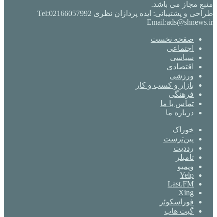
منبع مجاز می باشد.
طراحی و پشتیبانی: ایده پردازان نظری Tel:02166057992
Email:ads@shnews.ir
صفحه نخست
اجتماعی
سیاسی
اقتصادی
ورزشی
بازار و کسب و کار
فرهنگی
تماس با ما
درباره ما
خوراک
‫پین‌ترست
‫رددیت
‫تامبلر
ویمیو
Yelp
Last.FM
Xing
فوراسکوئر
گیت ‌هاب