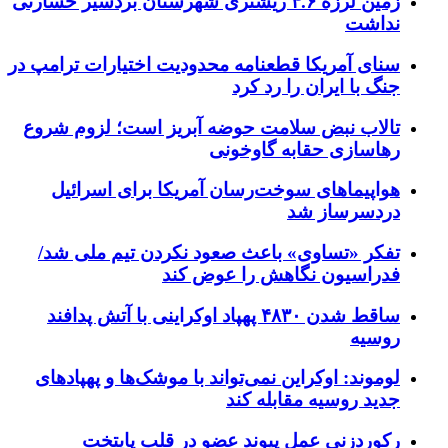
زمین لرزه ۴.۶ ریشتری شهرستان بردسیر خسارتی
نداشت
سنای آمریکا قطعنامه محدودیت اختیارات ترامپ در
جنگ با ایران را رد کرد
تالاب نبض سلامت حوضه آبریز است؛ لزوم شروع
رهاسازی حقابه گاوخونی
هواپیماهای سوخت‌رسان آمریکا برای اسرائیل
دردسرساز شد
تفکر «تساوی» باعث صعود نکردن تیم ملی شد/
فدراسیون نگاهش را عوض کند
ساقط شدن ۴۸۳۰ پهپاد اوکراینی با آتش پدافند
روسیه
لوموند: اوکراین نمی‌تواند با موشک‌ها و پهپادهای
جدید روسیه مقابله کند
رکوردزنی عمل پیوند عضو در قلب پایتخت