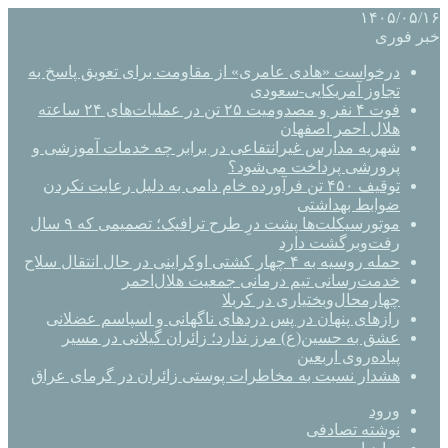
۱۴۰۵/۰۵/۱۶
خبر فوری
درخواست «هادی عامری» از مقاومت برای تعویق پاسخ به
تجاوز آمریکایی-سعودی
فوت ۴ نفر و مصدومیت ۲۵ تن در عملیات‌های ۲۴ ساعته
هلال احمر اصفهان
شهریه مدارس غیرانتفاعی در برابر چه خدمات آموزشی و
پرورشی پرداخت می‌شود؟
توقیف ۴۵۰ تن فرآورده خام دامی به دلیل رعایت نکردن
ضوابط بهداشتی
موتورسیکلت‌ها پشت درِ طرح ترافیک؛ تصمیمی که ۹ سال
رفت‌وبرگشت دارد
حمله روسیه به ۴ چهار کشتی اوکراینی در حال انتقال سلاح
خدمت‌رسانی تیم درمانی جمعیت هلال‌احمر
چهارمحال‌وبختیاری در کربلا
رازهای پنهان در پس دردهای ناگهانی و اسپاسم عضلانی
عشق به حسین(ع) مرز ندارد؛ زائران گیلانی در مسیر
پیاده‌روی اربعین
هشدار نسبت به مخاطرات پوستی زائران در گرمای عراق
ورود
نوشته تصادفی