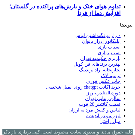
تداوم هوای خنک و بارش‌های پراکنده در گلستان؛
افزایش دما از فردا
پیوندها
7 راز نو نگهداشتن لباس
اپلیکاتور ادرار بانوان
اسباب بازی
اسباب بازی
باربری حکیمیه تهران
بهترین برندهای فن کویل
تجارتخانه آراد برندینگ
ترمیم لاک
چاپ عکس فوری
خرید اکانت chatgpt روی ایمیل شخصی
دوره icdl در تبریز
سالن زیبایی تهران
قیمت کانتینر 20 فوت
لباس و کفش مردانه ارزان
لیزر مو در اندیشه
مبل راحتی
کلیه حقوق مادی و معنوی سایت محفوظ است. کپی برداری باز ذکر