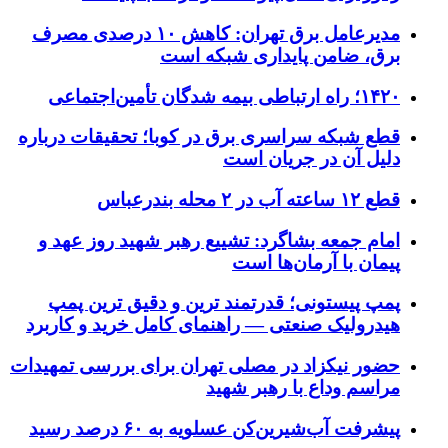
مدیرعامل برق تهران: کاهش ۱۰ درصدی مصرف
برق، ضامن پایداری شبکه است
۱۴۲۰؛ راه ارتباطی بیمه شدگان تأمین‌اجتماعی
قطع شبکه سراسری برق در کوبا؛ تحقیقات درباره
دلیل آن در جریان است
قطع ۱۲ ساعته آب در ۲ محله بندرعباس
امام جمعه بشاگرد: تشییع رهبر شهید روز عهد و
پیمان با آرمان‌ها است
پمپ پیستونی؛ قدرتمند ترین و دقیق‌ ترین پمپ
هیدرولیک صنعتی — راهنمای کامل خرید و کاربرد
حضور نیکزاد در مصلی تهران برای بررسی تمهیدات
مراسم وداع با رهبر شهید
پیشرفت آب‌شیرین‌کن عسلویه به ۶۰ درصد رسید