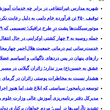
شهریه مدارس غیرانتفاعی در برابر چه خدمات آمو
توقیف ۴۵۰ تن فرآورده خام دامی به دلیل رعایت نکردن ضوابط بهداشتی
موتورسیکلت‌ها پشت درِ طرح ترافیک؛ تصمیمی که ۹ سال رفت‌وبرگشت دارد
حمله روسیه به ۴ چهار کشتی اوکراینی در حال انتقال سلاح
خدمت‌رسانی تیم درمانی جمعیت هلال‌احمر چهارمحال‌و
رازهای پنهان در پس دردهای ناگهانی و اسپاسم عضلا
عشق به حسین(ع) مرز ندارد؛ زائران گیلانی در مسیر پ
هشدار نسبت به مخاطرات پوستی زائران در گرمای 
توسعه دریامحور؛ سیاستی که ابلاغ شد، اما هنوز اج
مدیرکل دفتر برنامه‌ریزی آموزش عالی وزارت علوم
تشدید ناآرامی‌ها در لیبی؛ مردم خواهان برکناری دول