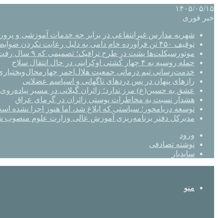
۱۴۰۵/۰۵/۱۵
خبر فوری
شهریه مدارس غیرانتفاعی در برابر چه خدمات آموزشی و پرو
توقیف ۴۵۰ تن فرآورده خام دامی به دلیل رعایت نکردن ضوابط بهداشتی
موتورسیکلت‌ها پشت درِ طرح ترافیک؛ تصمیمی که ۹ سال رفت‌وبرگشت دارد
حمله روسیه به ۴ چهار کشتی اوکراینی در حال انتقال سلاح
خدمت‌رسانی تیم درمانی جمعیت هلال‌احمر چهارمحال‌وبختیاری 
رازهای پنهان در پس دردهای ناگهانی و اسپاسم عضلانی
عشق به حسین(ع) مرز ندارد؛ زائران گیلانی در مسیر پیاده‌روی 
هشدار نسبت به مخاطرات پوستی زائران در گرمای عراق
توسعه دریامحور؛ سیاستی که ابلاغ شد، اما هنوز اجرا نشده اس
مدیرکل دفتر برنامه‌ریزی آموزش عالی وزارت علوم منصوب ش
ورود
نوشته تصادفی
سایدبار
منو