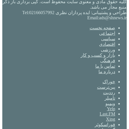
کلیه حقوق مادی و معنوی سایت محفوظ است. کپی برداری باز ذکر
منبع مجاز می باشد.
طراحی و پشتیبانی: ایده پردازان نظری Tel:02166057992
Email:ads@shnews.ir
صفحه نخست
اجتماعی
سیاسی
اقتصادی
ورزشی
بازار و کسب و کار
فرهنگی
تماس با ما
درباره ما
خوراک
‫پین‌ترست
‫رددیت
‫تامبلر
ویمیو
Yelp
Last.FM
Xing
فوراسکوئر