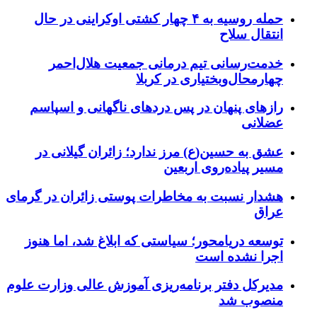
حمله روسیه به ۴ چهار کشتی اوکراینی در حال
انتقال سلاح
خدمت‌رسانی تیم درمانی جمعیت هلال‌احمر
چهارمحال‌وبختیاری در کربلا
رازهای پنهان در پس دردهای ناگهانی و اسپاسم
عضلانی
عشق به حسین(ع) مرز ندارد؛ زائران گیلانی در
مسیر پیاده‌روی اربعین
هشدار نسبت به مخاطرات پوستی زائران در گرمای
عراق
توسعه دریامحور؛ سیاستی که ابلاغ شد، اما هنوز
اجرا نشده است
مدیرکل دفتر برنامه‌ریزی آموزش عالی وزارت علوم
منصوب شد