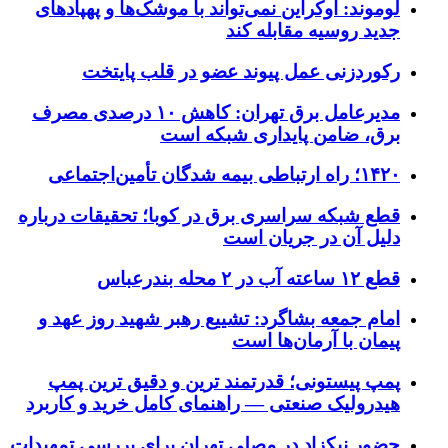
لوموند: اوکراین نمی‌تواند با موشک‌ها و پهپادهای
جدید روسیه مقابله کند
رکوردزنی عمل پیوند عضو در قلب پایتخت
مدیرعامل برق تهران: کاهش ۱۰ درصدی مصرف
برق، ضامن پایداری شبکه است
۱۴۲۰؛ راه ارتباطی بیمه شدگان تأمین‌اجتماعی
قطع شبکه سراسری برق در کوبا؛ تحقیقات درباره
دلیل آن در جریان است
قطع ۱۲ ساعته آب در ۲ محله بندرعباس
امام جمعه بشاگرد: تشییع رهبر شهید روز عهد و
پیمان با آرمان‌ها است
پمپ پیستونی؛ قدرتمند ترین و دقیق‌ ترین پمپ
هیدرولیک صنعتی — راهنمای کامل خرید و کاربرد
حضور نیکزاد در مصلی تهران برای بررسی تمهیدات