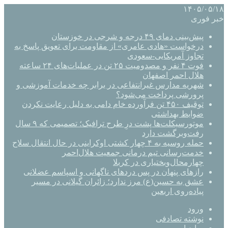
۱۴۰۵/۰۵/۱۸
خبر فوری
پیش‌بینی دمای ۴۹ درجه و شرجی در خوزستان
درخواست «هادی عامری» از مقاومت برای تعویق پاسخ به
تجاوز آمریکایی-سعودی
فوت ۴ نفر و مصدومیت ۲۵ تن در عملیات‌های ۲۴ ساعته
هلال احمر اصفهان
شهریه مدارس غیرانتفاعی در برابر چه خدمات آموزشی و
پرورشی پرداخت می‌شود؟
توقیف ۴۵۰ تن فرآورده خام دامی به دلیل رعایت نکردن
ضوابط بهداشتی
موتورسیکلت‌ها پشت درِ طرح ترافیک؛ تصمیمی که ۹ سال
رفت‌وبرگشت دارد
حمله روسیه به ۴ چهار کشتی اوکراینی در حال انتقال سلاح
خدمت‌رسانی تیم درمانی جمعیت هلال‌احمر
چهارمحال‌وبختیاری در کربلا
رازهای پنهان در پس دردهای ناگهانی و اسپاسم عضلانی
عشق به حسین(ع) مرز ندارد؛ زائران گیلانی در مسیر
پیاده‌روی اربعین
ورود
نوشته تصادفی