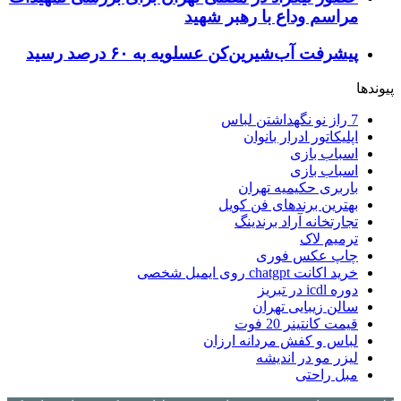
مراسم وداع با رهبر شهید
پیشرفت آب‌شیرین‌کن عسلویه به ۶۰ درصد رسید
پیوندها
7 راز نو نگهداشتن لباس
اپلیکاتور ادرار بانوان
اسباب بازی
اسباب بازی
باربری حکیمیه تهران
بهترین برندهای فن کویل
تجارتخانه آراد برندینگ
ترمیم لاک
چاپ عکس فوری
خرید اکانت chatgpt روی ایمیل شخصی
دوره icdl در تبریز
سالن زیبایی تهران
قیمت کانتینر 20 فوت
لباس و کفش مردانه ارزان
لیزر مو در اندیشه
مبل راحتی