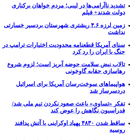
تشدید ناآرامی‌ها در لیبی؛ مردم خواهان برکناری
دولت شدند+ فیلم
زمین لرزه ۴.۶ ریشتری شهرستان بردسیر خسارتی
نداشت
سنای آمریکا قطعنامه محدودیت اختیارات ترامپ در
جنگ با ایران را رد کرد
تالاب نبض سلامت حوضه آبریز است؛ لزوم شروع
رهاسازی حقابه گاوخونی
هواپیماهای سوخت‌رسان آمریکا برای اسرائیل
دردسرساز شد
تفکر «تساوی» باعث صعود نکردن تیم ملی شد/
فدراسیون نگاهش را عوض کند
ساقط شدن ۴۸۳۰ پهپاد اوکراینی با آتش پدافند
روسیه