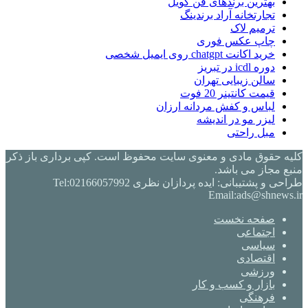
بهترین برندهای فن کویل
تجارتخانه آراد برندینگ
ترمیم لاک
چاپ عکس فوری
خرید اکانت chatgpt روی ایمیل شخصی
دوره icdl در تبریز
سالن زیبایی تهران
قیمت کانتینر 20 فوت
لباس و کفش مردانه ارزان
لیزر مو در اندیشه
مبل راحتی
کلیه حقوق مادی و معنوی سایت محفوظ است. کپی برداری باز ذکر
منبع مجاز می باشد.
طراحی و پشتیبانی: ایده پردازان نظری Tel:02166057992
Email:ads@shnews.ir
صفحه نخست
اجتماعی
سیاسی
اقتصادی
ورزشی
بازار و کسب و کار
فرهنگی