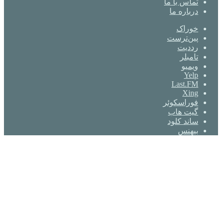
تماس با ما
درباره ما
خوراک
‫پین‌ترست
‫رددیت
‫تامبلر
ویمیو
Yelp
Last.FM
Xing
فوراسکوئر
گیت ‌هاب
ساند کلود
بیهنس