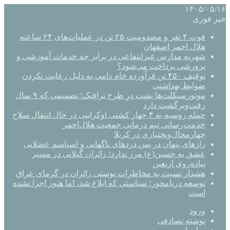
۱۴۰۵/۰۵/۱۶
خبر فوری
فوت ۴ نفر و مصدومیت ۲۵ تن در عملیات‌های ۲۴ ساعته
هلال احمر اصفهان
شهریه مدارس غیرانتفاعی در برابر چه خدمات آموزشی و
پرورشی پرداخت می‌شود؟
توقیف ۴۵۰ تن فرآورده خام دامی به دلیل رعایت نکردن
ضوابط بهداشتی
موتورسیکلت‌ها پشت درِ طرح ترافیک؛ تصمیمی که ۹ سال
رفت‌وبرگشت دارد
حمله روسیه به ۴ چهار کشتی اوکراینی در حال انتقال سلاح
خدمت‌رسانی تیم درمانی جمعیت هلال‌احمر
چهارمحال‌وبختیاری در کربلا
رازهای پنهان در پس دردهای ناگهانی و اسپاسم عضلانی
عشق به حسین(ع) مرز ندارد؛ زائران گیلانی در مسیر
پیاده‌روی اربعین
هشدار نسبت به مخاطرات پوستی زائران در گرمای عراق
توسعه دریامحور؛ سیاستی که ابلاغ شد، اما هنوز اجرا نشده
است
ورود
نوشته تصادفی