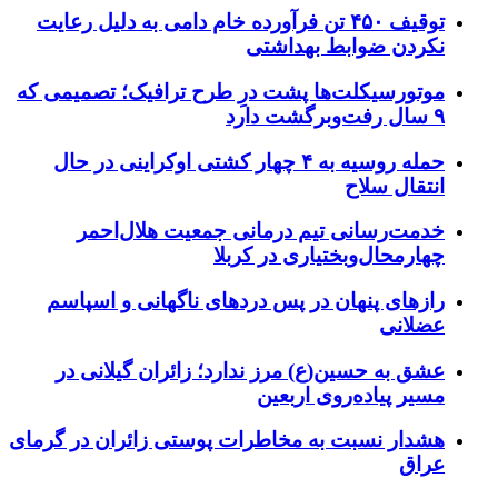
توقیف ۴۵۰ تن فرآورده خام دامی به دلیل رعایت
نکردن ضوابط بهداشتی
موتورسیکلت‌ها پشت درِ طرح ترافیک؛ تصمیمی که
۹ سال رفت‌وبرگشت دارد
حمله روسیه به ۴ چهار کشتی اوکراینی در حال
انتقال سلاح
خدمت‌رسانی تیم درمانی جمعیت هلال‌احمر
چهارمحال‌وبختیاری در کربلا
رازهای پنهان در پس دردهای ناگهانی و اسپاسم
عضلانی
عشق به حسین(ع) مرز ندارد؛ زائران گیلانی در
مسیر پیاده‌روی اربعین
هشدار نسبت به مخاطرات پوستی زائران در گرمای
عراق