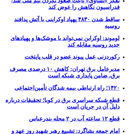
تفکر «تساوی» باعث صعود نکردن تیم ملی شد/
فدراسیون نگاهش را عوض کند
ساقط شدن ۴۸۳۰ پهپاد اوکراینی با آتش پدافند
روسیه
لوموند: اوکراین نمی‌تواند با موشک‌ها و پهپادهای
جدید روسیه مقابله کند
رکوردزنی عمل پیوند عضو در قلب پایتخت
مدیرعامل برق تهران: کاهش ۱۰ درصدی مصرف
برق، ضامن پایداری شبکه است
۱۴۲۰؛ راه ارتباطی بیمه شدگان تأمین‌اجتماعی
قطع شبکه سراسری برق در کوبا؛ تحقیقات درباره
دلیل آن در جریان است
قطع ۱۲ ساعته آب در ۲ محله بندرعباس
امام جمعه بشاگرد: تشییع رهبر شهید روز عهد و