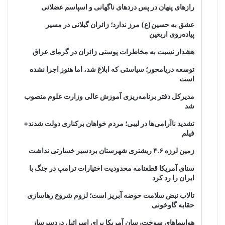
رازهای پنهان در پس دردهای ناگهانی و اسپاسم عضلانی
عشق به حسین(ع) مرز ندارد؛ زائران گیلانی در مسیر
پیاده‌روی اربعین
هشدار نسبت به مخاطرات پوستی زائران در گرمای عراق
توسعه دریامحور؛ سیاستی که ابلاغ شد، اما هنوز اجرا نشده
است
مدیرکل دفتر برنامه‌ریزی آموزش عالی وزارت علوم منصوب
شد
تشدید ناآرامی‌ها در لیبی؛ مردم خواهان برکناری دولت شدند+
فیلم
زمین لرزه ۴.۶ ریشتری شهرستان بردسیر خسارتی نداشت
سنای آمریکا قطعنامه محدودیت اختیارات ترامپ در جنگ با
ایران را رد کرد
تالاب نبض سلامت حوضه آبریز است؛ لزوم شروع رهاسازی
حقابه گاوخونی
هواپیماهای سوخت‌رسان آمریکا برای اسرائیل دردسرساز