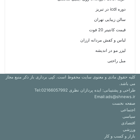
دوره icdl در تبریز
سالن زیبایی تهران
قیمت کانتینر 20 فوت
لباس و کفش مردانه ارزان
لیزر مو در اندیشه
مبل راحتی
کلیه حقوق مادی و معنوی سایت محفوظ است. کپی برداری باز ذکر منبع مجاز
می باشد.
طراحی و پشتیبانی: ایده پردازان نظری Tel:02166057992
Email:ads@shnews.ir
صفحه نخست
اجتماعی
سیاسی
اقتصادی
ورزشی
بازار و کسب و کار