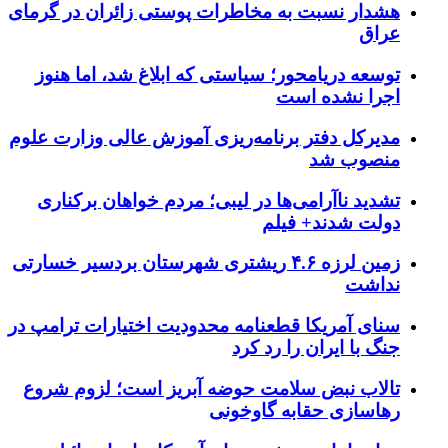
هشدار نسبت به مخاطرات پوستی زائران در گرمای
عراق
توسعه دریامحور؛ سیاستی که ابلاغ شد، اما هنوز
اجرا نشده است
مدیرکل دفتر برنامه‌ریزی آموزش عالی وزارت علوم
منصوب شد
تشدید ناآرامی‌ها در لیبی؛ مردم خواهان برکناری
دولت شدند+ فیلم
زمین لرزه ۴.۶ ریشتری شهرستان بردسیر خسارتی
نداشت
سنای آمریکا قطعنامه محدودیت اختیارات ترامپ در
جنگ با ایران را رد کرد
تالاب نبض سلامت حوضه آبریز است؛ لزوم شروع
رهاسازی حقابه گاوخونی