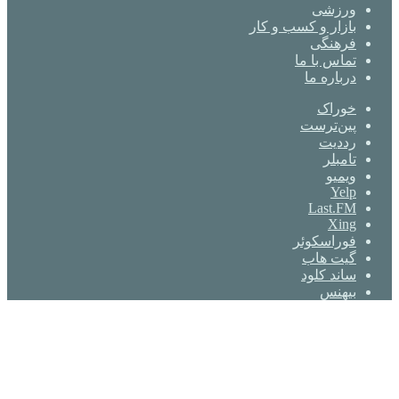
ورزشی
بازار و کسب و کار
فرهنگی
تماس با ما
درباره ما
خوراک
‫پین‌ترست
‫رددیت
‫تامبلر
ویمیو
Yelp
Last.FM
Xing
فوراسکوئر
گیت ‌هاب
ساند کلود
بیهنس