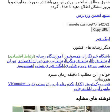
حقوق مطلق به انجمن وردپرس می باشد در صورت مغایرت و یا
بروز مشکل اطلاع دهید تا حذف گردد
منبع: انجمن وردپرس
Copy URL
لینک خبر
دیگر رسانه های کشور:
باشگاه خبرنگاران همسونیوز
|
آموزشگاه رسانه
|
ارتباط اقتصادی
|
ارتباط فردا
|
ارتباط فرهنگی
|
ارتباط ورزشی
|
ت
هران اقتصادی
|
تهران
ورزشی
|
مرجع وب و فناوری
|
پایگاه خبری شباب
|
همسونیوز
خواندن این مطلب 1 دقیقه زمان میبرد
هم‌رسانی
فیس بوک
توییتر (X)
لینکدین
‫تامبلر
‫پین‌ترست
‫رددیت
‫VKontakte
واتس آپ
رایانامه
چاپ
نوشته های مشابه