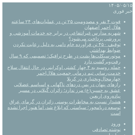
۱۴۰۵/۰۵/۱۵
خبر فوری
فوت ۴ نفر و مصدومیت ۲۵ تن در عملیات‌های ۲۴ ساعته
هلال احمر اصفهان
شهریه مدارس غیرانتفاعی در برابر چه خدمات آموزشی و
پرورشی پرداخت می‌شود؟
توقیف ۴۵۰ تن فرآورده خام دامی به دلیل رعایت نکردن
ضوابط بهداشتی
موتورسیکلت‌ها پشت درِ طرح ترافیک؛ تصمیمی که ۹ سال
رفت‌وبرگشت دارد
حمله روسیه به ۴ چهار کشتی اوکراینی در حال انتقال سلاح
خدمت‌رسانی تیم درمانی جمعیت هلال‌احمر
چهارمحال‌وبختیاری در کربلا
رازهای پنهان در پس دردهای ناگهانی و اسپاسم عضلانی
عشق به حسین(ع) مرز ندارد؛ زائران گیلانی در مسیر
پیاده‌روی اربعین
هشدار نسبت به مخاطرات پوستی زائران در گرمای عراق
توسعه دریامحور؛ سیاستی که ابلاغ شد، اما هنوز اجرا نشده
است
ورود
نوشته تصادفی