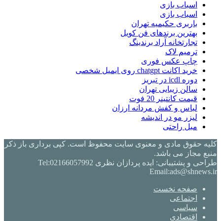
اسباب بازی
اسباب بازی
باربری حکیمیه تهران
بهترین برندهای فن کویل
تجارتخانه آراد برندینگ
ترمیم لاک
چاپ عکس فوری
خرید اکانت chatgpt روی ایمیل شخصی
دوره icdl در تبریز
سالن زیبایی تهران
قیمت کانتینر 20 فوت
لباس و کفش مردانه ارزان
لیزر مو در اندیشه
مبل راحتی
کلیه حقوق مادی و معنوی سایت محفوظ است. کپی برداری باز ذکر
منبع مجاز می باشد.
طراحی و پشتیبانی: ایده پردازان نظری Tel:02166057992
Email:ads@shnews.ir
صفحه نخست
اجتماعی
سیاسی
اقتصادی