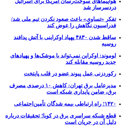
هواپیماهای سوخت‌رسان آمریکا برای اسرائیل
دردسرساز شد
تفکر «تساوی» باعث صعود نکردن تیم ملی شد/
فدراسیون نگاهش را عوض کند
ساقط شدن ۴۸۳۰ پهپاد اوکراینی با آتش پدافند
روسیه
لوموند: اوکراین نمی‌تواند با موشک‌ها و پهپادهای
جدید روسیه مقابله کند
رکوردزنی عمل پیوند عضو در قلب پایتخت
مدیرعامل برق تهران: کاهش ۱۰ درصدی مصرف
برق، ضامن پایداری شبکه است
۱۴۲۰؛ راه ارتباطی بیمه شدگان تأمین‌اجتماعی
قطع شبکه سراسری برق در کوبا؛ تحقیقات درباره
دلیل آن در جریان است