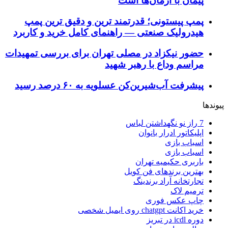
پیمان با آرمان‌ها است
پمپ پیستونی؛ قدرتمند ترین و دقیق‌ ترین پمپ
هیدرولیک صنعتی — راهنمای کامل خرید و کاربرد
حضور نیکزاد در مصلی تهران برای بررسی تمهیدات
مراسم وداع با رهبر شهید
پیشرفت آب‌شیرین‌کن عسلویه به ۶۰ درصد رسید
پیوندها
7 راز نو نگهداشتن لباس
اپلیکاتور ادرار بانوان
اسباب بازی
اسباب بازی
باربری حکیمیه تهران
بهترین برندهای فن کویل
تجارتخانه آراد برندینگ
ترمیم لاک
چاپ عکس فوری
خرید اکانت chatgpt روی ایمیل شخصی
دوره icdl در تبریز