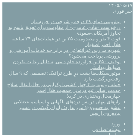
۱۴۰۵/۰۵/۱۷
خبر فوری
پیش‌بینی دمای ۴۹ درجه و شرجی در خوزستان
درخواست «هادی عامری» از مقاومت برای تعویق پاسخ به
تجاوز آمریکایی-سعودی
فوت ۴ نفر و مصدومیت ۲۵ تن در عملیات‌های ۲۴ ساعته
هلال احمر اصفهان
شهریه مدارس غیرانتفاعی در برابر چه خدمات آموزشی و
پرورشی پرداخت می‌شود؟
توقیف ۴۵۰ تن فرآورده خام دامی به دلیل رعایت نکردن
ضوابط بهداشتی
موتورسیکلت‌ها پشت درِ طرح ترافیک؛ تصمیمی که ۹ سال
رفت‌وبرگشت دارد
حمله روسیه به ۴ چهار کشتی اوکراینی در حال انتقال سلاح
خدمت‌رسانی تیم درمانی جمعیت هلال‌احمر
چهارمحال‌وبختیاری در کربلا
رازهای پنهان در پس دردهای ناگهانی و اسپاسم عضلانی
عشق به حسین(ع) مرز ندارد؛ زائران گیلانی در مسیر
پیاده‌روی اربعین
ورود
نوشته تصادفی