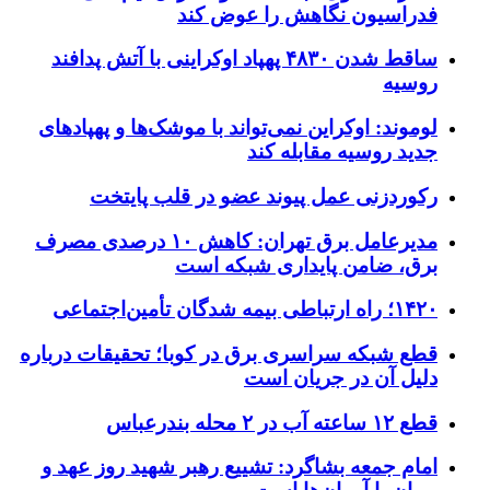
فدراسیون نگاهش را عوض کند
ساقط شدن ۴۸۳۰ پهپاد اوکراینی با آتش پدافند
روسیه
لوموند: اوکراین نمی‌تواند با موشک‌ها و پهپادهای
جدید روسیه مقابله کند
رکوردزنی عمل پیوند عضو در قلب پایتخت
مدیرعامل برق تهران: کاهش ۱۰ درصدی مصرف
برق، ضامن پایداری شبکه است
۱۴۲۰؛ راه ارتباطی بیمه شدگان تأمین‌اجتماعی
قطع شبکه سراسری برق در کوبا؛ تحقیقات درباره
دلیل آن در جریان است
قطع ۱۲ ساعته آب در ۲ محله بندرعباس
امام جمعه بشاگرد: تشییع رهبر شهید روز عهد و