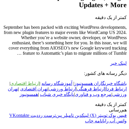
Updates + More
کمتر از یک دقیقه
September has been packed with exciting WordPress developments,
from new plugin features to major events like WordCamp US 2024.
Whether you’re a website owner, developer, or WordPress
enthusiast, there’s something here for you. In this issue, we will
cover everything from AIOSEO’s new Google keyword tracking
feature to Automattic’s plan to migrate millions of Tumblr …
لینک خبر
دیگر رسانه های کشور:
باشگاه خبرنگاران همسونیوز
|
آموزشگاه رسانه
|
ارتباط اقتصادی
|
ارتباط فردا
|
ارتباط فرهنگی
|
ارتباط ورزشی
|
ت
هران اقتصادی
|
تهران
ورزشی
|
مرجع وب و فناوری
|
پایگاه خبری شباب
|
همسونیوز
کمتر از یک دقیقه
هم‌رسانی
فیس بوک
توییتر (X)
لینکدین
‫تامبلر
‫پین‌ترست
‫رددیت
‫VKontakte
واتس آپ
رایانامه
چاپ