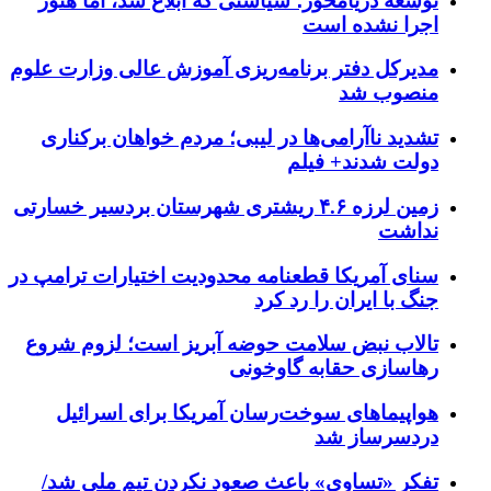
توسعه دریامحور؛ سیاستی که ابلاغ شد، اما هنوز
اجرا نشده است
مدیرکل دفتر برنامه‌ریزی آموزش عالی وزارت علوم
منصوب شد
تشدید ناآرامی‌ها در لیبی؛ مردم خواهان برکناری
دولت شدند+ فیلم
زمین لرزه ۴.۶ ریشتری شهرستان بردسیر خسارتی
نداشت
سنای آمریکا قطعنامه محدودیت اختیارات ترامپ در
جنگ با ایران را رد کرد
تالاب نبض سلامت حوضه آبریز است؛ لزوم شروع
رهاسازی حقابه گاوخونی
هواپیماهای سوخت‌رسان آمریکا برای اسرائیل
دردسرساز شد
تفکر «تساوی» باعث صعود نکردن تیم ملی شد/