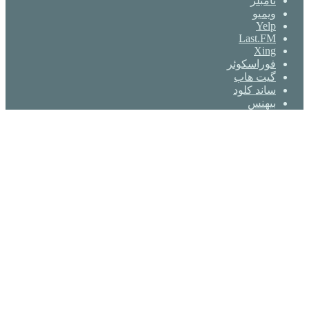
‫تامبلر
ویمیو
Yelp
Last.FM
Xing
فوراسکوئر
گیت ‌هاب
ساند کلود
بیهنس