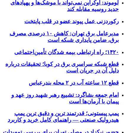
لوموند: اوکراین نمی‌تواند با موشک‌ها و پهپادهای
جدید روسیه مقابله کند
رکوردزنی عمل پیوند عضو در قلب پایتخت
مدیرعامل برق تهران: کاهش ۱۰ درصدی مصرف
برق، ضامن پایداری شبکه است
۱۴۲۰؛ راه ارتباطی بیمه شدگان تأمین‌اجتماعی
قطع شبکه سراسری برق در کوبا؛ تحقیقات درباره
دلیل آن در جریان است
قطع ۱۲ ساعته آب در ۲ محله بندرعباس
امام جمعه بشاگرد: تشییع رهبر شهید روز عهد و
پیمان با آرمان‌ها است
پمپ پیستونی؛ قدرتمند ترین و دقیق‌ ترین پمپ
هیدرولیک صنعتی — راهنمای کامل خرید و کاربرد
حضور نیکزاد در مصلی تهران برای بررسی تمهیدات