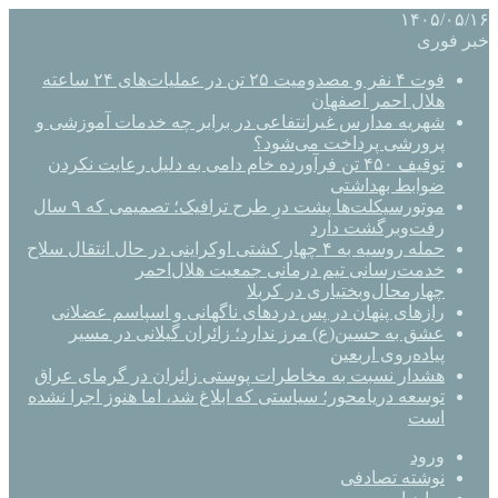
۱۴۰۵/۰۵/۱۶
خبر فوری
فوت ۴ نفر و مصدومیت ۲۵ تن در عملیات‌های ۲۴ ساعته
هلال احمر اصفهان
شهریه مدارس غیرانتفاعی در برابر چه خدمات آموزشی و
پرورشی پرداخت می‌شود؟
توقیف ۴۵۰ تن فرآورده خام دامی به دلیل رعایت نکردن
ضوابط بهداشتی
موتورسیکلت‌ها پشت درِ طرح ترافیک؛ تصمیمی که ۹ سال
رفت‌وبرگشت دارد
حمله روسیه به ۴ چهار کشتی اوکراینی در حال انتقال سلاح
خدمت‌رسانی تیم درمانی جمعیت هلال‌احمر
چهارمحال‌وبختیاری در کربلا
رازهای پنهان در پس دردهای ناگهانی و اسپاسم عضلانی
عشق به حسین(ع) مرز ندارد؛ زائران گیلانی در مسیر
پیاده‌روی اربعین
هشدار نسبت به مخاطرات پوستی زائران در گرمای عراق
توسعه دریامحور؛ سیاستی که ابلاغ شد، اما هنوز اجرا نشده
است
ورود
نوشته تصادفی