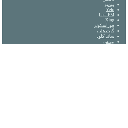
ویمیو
Yelp
Last.FM
Xing
فوراسکوئر
گیت ‌هاب
ساند کلود
بیهنس