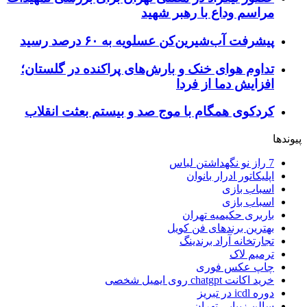
مراسم وداع با رهبر شهید
پیشرفت آب‌شیرین‌کن عسلویه به ۶۰ درصد رسید
تداوم هوای خنک و بارش‌های پراکنده در گلستان؛
افزایش دما از فردا
کردکوی همگام با موج صد و بیستم بعثت انقلاب
پیوندها
7 راز نو نگهداشتن لباس
اپلیکاتور ادرار بانوان
اسباب بازی
اسباب بازی
باربری حکیمیه تهران
بهترین برندهای فن کویل
تجارتخانه آراد برندینگ
ترمیم لاک
چاپ عکس فوری
خرید اکانت chatgpt روی ایمیل شخصی
دوره icdl در تبریز
سالن زیبایی تهران