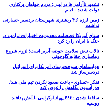
تشدید ناآرامی‌ها در لیبی؛ مردم خواهان برکناری
دولت شدند+ فیلم
زمین لرزه ۴.۶ ریشتری شهرستان بردسیر خسارتی
نداشت
سنای آمریکا قطعنامه محدودیت اختیارات ترامپ در
جنگ با ایران را رد کرد
تالاب نبض سلامت حوضه آبریز است؛ لزوم شروع
رهاسازی حقابه گاوخونی
هواپیماهای سوخت‌رسان آمریکا برای اسرائیل
دردسرساز شد
تفکر «تساوی» باعث صعود نکردن تیم ملی شد/
فدراسیون نگاهش را عوض کند
ساقط شدن ۴۸۳۰ پهپاد اوکراینی با آتش پدافند
روسیه