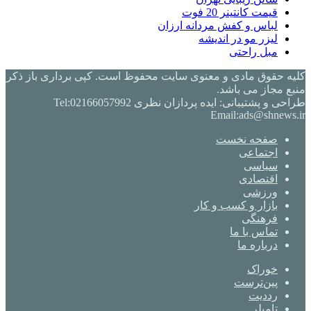
قیمت کانتینر 20 فوت
لباس و کفش مردانه ارزان
لیزر مو در اندیشه
مبل راحتی
کلیه حقوق مادی و معنوی سایت محفوظ است. کپی برداری باز ذکر
منبع مجاز می باشد.
طراحی و پشتیبانی: ایده پردازان نظری Tel:02166057992
Email:ads@shnews.ir
صفحه نخست
اجتماعی
سیاسی
اقتصادی
ورزشی
بازار و کسب و کار
فرهنگی
تماس با ما
درباره ما
خوراک
‫پین‌ترست
‫رددیت
‫تامبلر