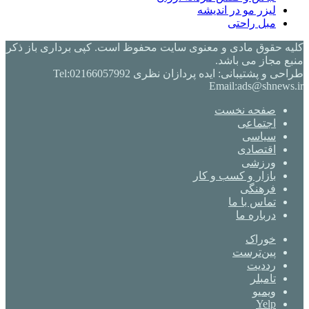
لیزر مو در اندیشه
مبل راحتی
کلیه حقوق مادی و معنوی سایت محفوظ است. کپی برداری باز ذکر
منبع مجاز می باشد.
طراحی و پشتیبانی: ایده پردازان نظری Tel:02166057992
Email:ads@shnews.ir
صفحه نخست
اجتماعی
سیاسی
اقتصادی
ورزشی
بازار و کسب و کار
فرهنگی
تماس با ما
درباره ما
خوراک
‫پین‌ترست
‫رددیت
‫تامبلر
ویمیو
Yelp