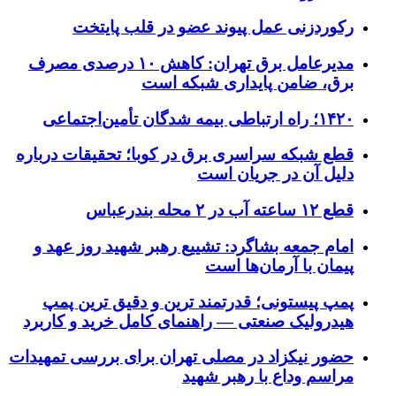
رکوردزنی عمل پیوند عضو در قلب پایتخت
مدیرعامل برق تهران: کاهش ۱۰ درصدی مصرف
برق، ضامن پایداری شبکه است
۱۴۲۰؛ راه ارتباطی بیمه شدگان تأمین‌اجتماعی
قطع شبکه سراسری برق در کوبا؛ تحقیقات درباره
دلیل آن در جریان است
قطع ۱۲ ساعته آب در ۲ محله بندرعباس
امام جمعه بشاگرد: تشییع رهبر شهید روز عهد و
پیمان با آرمان‌ها است
پمپ پیستونی؛ قدرتمند ترین و دقیق‌ ترین پمپ
هیدرولیک صنعتی — راهنمای کامل خرید و کاربرد
حضور نیکزاد در مصلی تهران برای بررسی تمهیدات
مراسم وداع با رهبر شهید