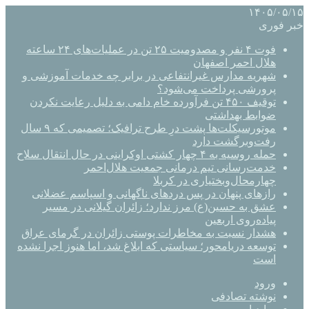
۱۴۰۵/۰۵/۱۵
خبر فوری
فوت ۴ نفر و مصدومیت ۲۵ تن در عملیات‌های ۲۴ ساعته
هلال احمر اصفهان
شهریه مدارس غیرانتفاعی در برابر چه خدمات آموزشی و
پرورشی پرداخت می‌شود؟
توقیف ۴۵۰ تن فرآورده خام دامی به دلیل رعایت نکردن
ضوابط بهداشتی
موتورسیکلت‌ها پشت درِ طرح ترافیک؛ تصمیمی که ۹ سال
رفت‌وبرگشت دارد
حمله روسیه به ۴ چهار کشتی اوکراینی در حال انتقال سلاح
خدمت‌رسانی تیم درمانی جمعیت هلال‌احمر
چهارمحال‌وبختیاری در کربلا
رازهای پنهان در پس دردهای ناگهانی و اسپاسم عضلانی
عشق به حسین(ع) مرز ندارد؛ زائران گیلانی در مسیر
پیاده‌روی اربعین
هشدار نسبت به مخاطرات پوستی زائران در گرمای عراق
توسعه دریامحور؛ سیاستی که ابلاغ شد، اما هنوز اجرا نشده
است
ورود
نوشته تصادفی