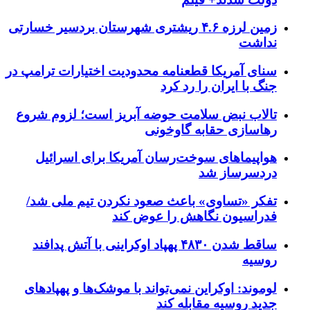
زمین لرزه ۴.۶ ریشتری شهرستان بردسیر خسارتی
نداشت
سنای آمریکا قطعنامه محدودیت اختیارات ترامپ در
جنگ با ایران را رد کرد
تالاب نبض سلامت حوضه آبریز است؛ لزوم شروع
رهاسازی حقابه گاوخونی
هواپیماهای سوخت‌رسان آمریکا برای اسرائیل
دردسرساز شد
تفکر «تساوی» باعث صعود نکردن تیم ملی شد/
فدراسیون نگاهش را عوض کند
ساقط شدن ۴۸۳۰ پهپاد اوکراینی با آتش پدافند
روسیه
لوموند: اوکراین نمی‌تواند با موشک‌ها و پهپادهای
جدید روسیه مقابله کند