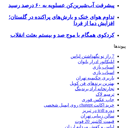
پیشرفت آب‌شیرین‌کن عسلویه به ۶۰ درصد رسید
تداوم هوای خنک و بارش‌های پراکنده در گلستان؛
افزایش دما از فردا
کردکوی همگام با موج صد و بیستم بعثت انقلاب
پیوندها
7 راز نو نگهداشتن لباس
اپلیکاتور ادرار بانوان
اسباب بازی
اسباب بازی
باربری حکیمیه تهران
بهترین برندهای فن کویل
تجارتخانه آراد برندینگ
ترمیم لاک
چاپ عکس فوری
خرید اکانت chatgpt روی ایمیل شخصی
دوره icdl در تبریز
سالن زیبایی تهران
قیمت کانتینر 20 فوت
لباس و کفش مردانه ارزان