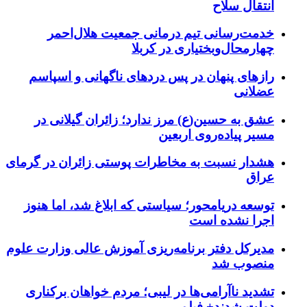
انتقال سلاح
خدمت‌رسانی تیم درمانی جمعیت هلال‌احمر
چهارمحال‌وبختیاری در کربلا
رازهای پنهان در پس دردهای ناگهانی و اسپاسم
عضلانی
عشق به حسین(ع) مرز ندارد؛ زائران گیلانی در
مسیر پیاده‌روی اربعین
هشدار نسبت به مخاطرات پوستی زائران در گرمای
عراق
توسعه دریامحور؛ سیاستی که ابلاغ شد، اما هنوز
اجرا نشده است
مدیرکل دفتر برنامه‌ریزی آموزش عالی وزارت علوم
منصوب شد
تشدید ناآرامی‌ها در لیبی؛ مردم خواهان برکناری
دولت شدند+ فیلم