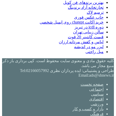
بهترین برندهای فن کویل
تجارتخانه آراد برندینگ
ترمیم لاک
چاپ عکس فوری
خرید اکانت chatgpt روی ایمیل شخصی
دوره icdl در تبریز
سالن زیبایی تهران
قیمت کانتینر 20 فوت
لباس و کفش مردانه ارزان
لیزر مو در اندیشه
مبل راحتی
کلیه حقوق مادی و معنوی سایت محفوظ است. کپی برداری باز ذکر
منبع مجاز می باشد.
طراحی و پشتیبانی: ایده پردازان نظری Tel:02166057992
Email:ads@shnews.ir
صفحه نخست
اجتماعی
سیاسی
اقتصادی
ورزشی
بازار و کسب و کار
فرهنگی