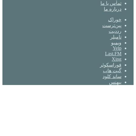
تماس با ما
درباره ما
خوراک
‫پین‌ترست
‫رددیت
‫تامبلر
ویمیو
Yelp
Last.FM
Xing
فوراسکوئر
گیت ‌هاب
ساند کلود
بیهنس