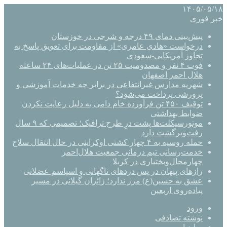
۱۴۰۵/۰۵/۱۸
خبر فوری
پیش‌بینی دمای ۴۹ درجه و شرجی در خوزستان
درخواست «هادی عامری» از مقاومت برای تعویق پاسخ به
تجاوز آمریکایی-سعودی
فوت ۴ نفر و مصدومیت ۲۵ تن در عملیات‌های ۲۴ ساعته
هلال احمر اصفهان
شهریه مدارس غیرانتفاعی در برابر چه خدمات آموزشی و
پرورشی پرداخت می‌شود؟
توقیف ۴۵۰ تن فرآورده خام دامی به دلیل رعایت نکردن
ضوابط بهداشتی
موتورسیکلت‌ها پشت درِ طرح ترافیک؛ تصمیمی که ۹ سال
رفت‌وبرگشت دارد
حمله روسیه به ۴ چهار کشتی اوکراینی در حال انتقال سلاح
خدمت‌رسانی تیم درمانی جمعیت هلال‌احمر
چهارمحال‌وبختیاری در کربلا
رازهای پنهان در پس دردهای ناگهانی و اسپاسم عضلانی
عشق به حسین(ع) مرز ندارد؛ زائران گیلانی در مسیر
پیاده‌روی اربعین
ورود
نوشته تصادفی