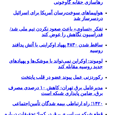
رهاسازی حقابه گاوخونی
هواپیماهای سوخت‌رسان آمریکا برای اسرائیل
دردسرساز شد
تفکر «تساوی» باعث صعود نکردن تیم ملی شد/
فدراسیون نگاهش را عوض کند
ساقط شدن ۴۸۳۰ پهپاد اوکراینی با آتش پدافند
روسیه
لوموند: اوکراین نمی‌تواند با موشک‌ها و پهپادهای
جدید روسیه مقابله کند
رکوردزنی عمل پیوند عضو در قلب پایتخت
مدیرعامل برق تهران: کاهش ۱۰ درصدی مصرف
برق، ضامن پایداری شبکه است
۱۴۲۰؛ راه ارتباطی بیمه شدگان تأمین‌اجتماعی
قطع شبکه سراسری برق در کوبا؛ تحقیقات درباره